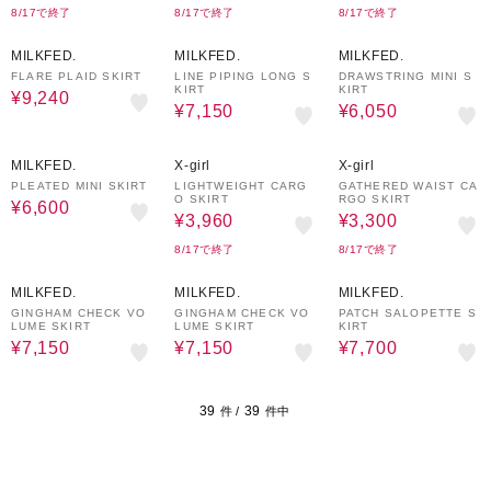
8/17で終了
8/17で終了
8/17で終了
30%OFF
50%OFF
50%OFF
MILKFED.
MILKFED.
MILKFED.
FLARE PLAID SKIRT
LINE PIPING LONG S
DRAWSTRING MINI S
KIRT
KIRT
¥9,240
¥7,150
¥6,050
50%OFF
70%OFF
70%OFF
MILKFED.
X-girl
X-girl
PLEATED MINI SKIRT
LIGHTWEIGHT CARG
GATHERED WAIST CA
O SKIRT
RGO SKIRT
¥6,600
¥3,960
¥3,300
8/17で終了
8/17で終了
50%OFF
50%OFF
50%OFF
MILKFED.
MILKFED.
MILKFED.
GINGHAM CHECK VO
GINGHAM CHECK VO
PATCH SALOPETTE S
LUME SKIRT
LUME SKIRT
KIRT
¥7,150
¥7,150
¥7,700
39
39
件 /
件中