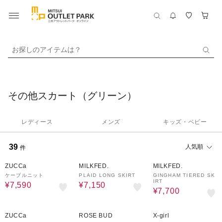
お探しのアイテムは？
その他スカート（グリーン）
レディース
メンズ
キッズ・ベビー
39
人気順
件
70%OFF
50%OFF
50%OFF
ZUCCa
MILKFED.
MILKFED.
ケーブルニット
PLAID LONG SKIRT
GINGHAM TIERED SK
IRT
¥7,590
¥7,150
¥7,700
70%OFF
70%OFF
80%OFF
ZUCCa
ROSE BUD
X-girl