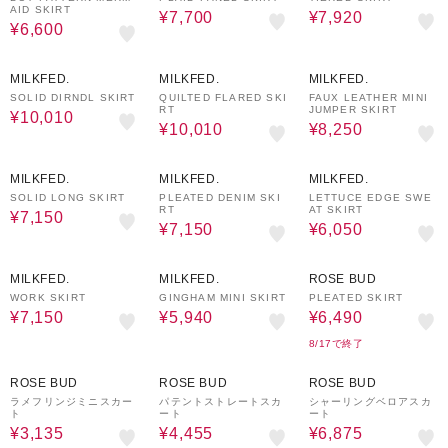
AID SKIRT
¥7,700
¥7,920
¥6,600
30%OFF
30%OFF
50%OFF
MILKFED.
MILKFED.
MILKFED.
SOLID DIRNDL SKIRT
QUILTED FLARED SKI
FAUX LEATHER MINI
RT
JUMPER SKIRT
¥10,010
¥10,010
¥8,250
50%OFF
50%OFF
50%OFF
MILKFED.
MILKFED.
MILKFED.
SOLID LONG SKIRT
PLEATED DENIM SKI
LETTUCE EDGE SWE
RT
AT SKIRT
¥7,150
¥7,150
¥6,050
50%OFF
40%OFF
50%OFF
MILKFED.
MILKFED.
ROSE BUD
WORK SKIRT
GINGHAM MINI SKIRT
PLEATED SKIRT
¥7,150
¥5,940
¥6,490
8/17で終了
70%OFF
70%OFF
50%OFF
ROSE BUD
ROSE BUD
ROSE BUD
ラメフリンジミニスカー
パテントストレートスカ
シャーリングベロアスカ
ト
ート
ート
¥3,135
¥4,455
¥6,875