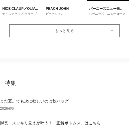
NICE CLAUP／OLIVE
PEACH JOHN
バーニーズニューヨー
ナイスクラップ/オリーブ・
ピーチジョン
バーニーズ ニューヨーク
des OLIVE
ク
デ・オリーブ
もっと見る
特集
まだ夏。でも次に欲しいのは秋バッグ
2026/8/6
脚長・スッキリ見えが叶う！「正解ボトムス」はこちら