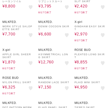
レーヨンツイル
リブニットスカート
SLIT SKIRT
¥8,800
¥3,795
¥2,420
8/17で終了
8/17で終了
50%OFF
50%OFF
70%OFF
MILKFED.
MILKFED.
X-girl
WORK STYLE SALOP
DENIM COCOON SKIR
GINGHAM EASY SKIR
ETTE SKIRT
T
T
¥7,700
¥6,600
¥2,970
8/17で終了
80%OFF
20%OFF
30%OFF
X-girl
MILKFED.
ROSE BUD
APPLE GIRL SHEER
ASYMMETRICAL LON
PLEATED LONG SKIR
SKIRT
G SKIRT
T
¥1,870
¥12,760
¥8,855
8/17で終了
8/17で終了
50%OFF
50%OFF
50%OFF
ROSE BUD
MILKFED.
MILKFED.
NYLON FRILL SKIRT
RANDOM LACE SKIRT
PLAID MINI SKIRT
¥6,325
¥7,150
¥4,950
8/17で終了
50%OFF
50%OFF
40%OFF
MILKFED.
MILKFED.
MILKFED.
DOT PATTERN MERM
PLAID PANEL SKIRT
TIERED SKIRT