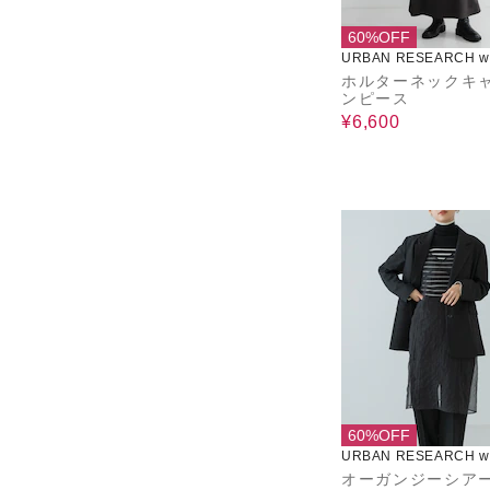
60%OFF
URBAN RESEARCH wa
use
ホルターネックキ
ンピース
¥6,600
60%OFF
URBAN RESEARCH wa
use
オーガンジーシア