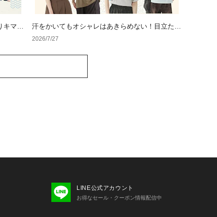
りキマる
汗をかいてもオシャレはあきらめない！目立たな
い色・形・素材の服をアウトレットで
2026/7/27
LINE公式アカウント
お得なセール・クーポン情報配信中