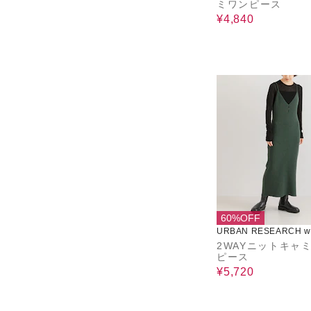
ミワンピース
¥4,840
60%OFF
URBAN RESEARCH wa
use
2WAYニットキャ
ピース
¥5,720