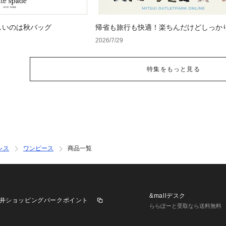
しいのは秋バッグ
帰省も旅行も快適！楽ちんだけどしっか
オシャレウェア特集
2026/7/29
特集をもっと見る
レス
ワンピース
商品一覧
&mallデスク
井ショッピングパークポイント
ららぽーと受取なら送料無料