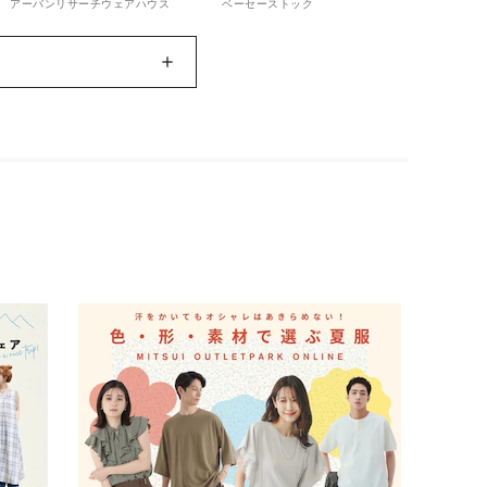
アーバンリサーチウェアハウス
ベーセーストック
house