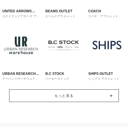
UNITED ARROWS
BEAMS OUTLET
COACH
ユナイテッドアローズ アウ
ビームスアウトレット
コーチ アウトレット
OUTLET
トレット
URBAN RESEARCH
B.C STOCK
SHIPS OUTLET
アーバンリサーチウェアハ
ベーセーストック
シップス アウトレット
ware house
ウス
もっと見る