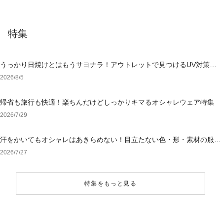
特集
うっかり日焼けとはもうサヨナラ！アウトレットで見つけるUV対策ウ
ェア
2026/8/5
帰省も旅行も快適！楽ちんだけどしっかりキマるオシャレウェア特集
2026/7/29
汗をかいてもオシャレはあきらめない！目立たない色・形・素材の服を
アウトレットで
2026/7/27
特集をもっと見る