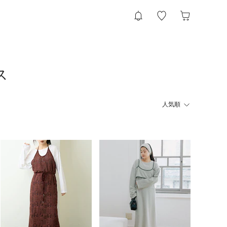
ス
人気順