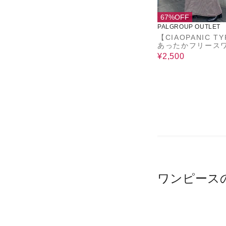
67%OFF
PALGROUP OUTLET
【CIAOPANIC T
あったかフリース
ース
¥2,500
ワンピース