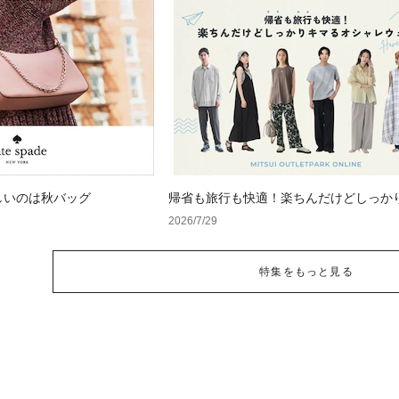
しいのは秋バッグ
帰省も旅行も快適！楽ちんだけどしっか
オシャレウェア特集
2026/7/29
特集をもっと見る