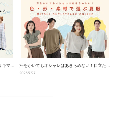
りキマる
汗をかいてもオシャレはあきらめない！目立たな
い色・形・素材の服をアウトレットで
2026/7/27