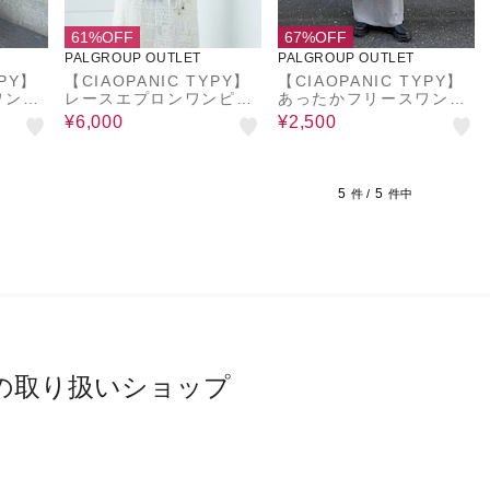
61%OFF
67%OFF
PALGROUP OUTLET
PALGROUP OUTLET
YPY】
【CIAOPANIC TYPY】
【CIAOPANIC TYPY】
ワンピ
レースエプロンワンピー
あったかフリースワンピ
ス
ース
¥6,000
¥2,500
5
5
件 /
件中
の取り扱いショップ