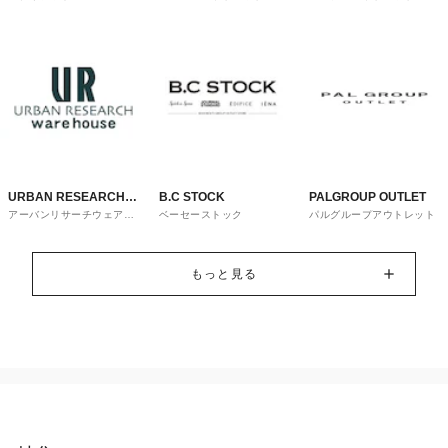
トレット
URBAN RESEARCH
B.C STOCK
PALGROUP OUTLET
アーバンリサーチウェアハ
ベーセーストック
パルグループアウトレット
ware house
ウス
もっと見る