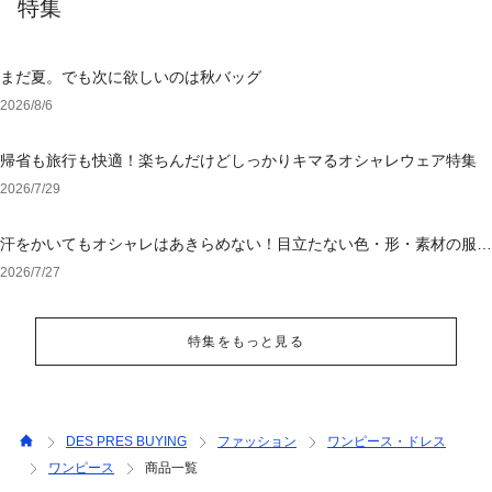
特集
まだ夏。でも次に欲しいのは秋バッグ
2026/8/6
帰省も旅行も快適！楽ちんだけどしっかりキマるオシャレウェア特集
2026/7/29
汗をかいてもオシャレはあきらめない！目立たない色・形・素材の服を
アウトレットで
2026/7/27
特集をもっと見る
DES PRES BUYING
ファッション
ワンピース・ドレス
ワンピース
商品一覧