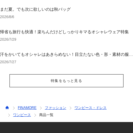
まだ夏。でも次に欲しいのは秋バッグ
2026/8/6
帰省も旅行も快適！楽ちんだけどしっかりキマるオシャレウェア特集
2026/7/29
汗をかいてもオシャレはあきらめない！目立たない色・形・素材の服を
アウトレットで
2026/7/27
特集をもっと見る
FINAMORE
ファッション
ワンピース・ドレス
ワンピース
商品一覧