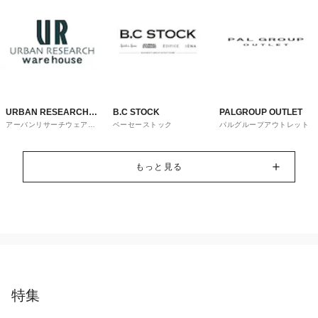
URBAN RESEARCH
B.C STOCK
PALGROUP OUTLET
アーバンリサーチウェアハ
ベーセーストック
パルグループアウトレット
ware house
ウス
もっと見る
特集