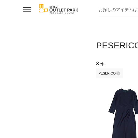
お探しのアイテムは
PESER
3
件
PESERICO