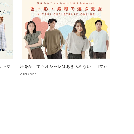
りキマる
汗をかいてもオシャレはあきらめない！目立たな
い色・形・素材の服をアウトレットで
2026/7/27