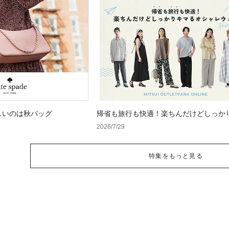
しいのは秋バッグ
帰省も旅行も快適！楽ちんだけどしっか
オシャレウェア特集
2026/7/29
特集をもっと見る