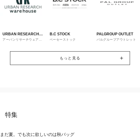
URBAN RESEARCH
B.C STOCK
PALGROUP OUTLET
アーバンリサーチウェアハ
ベーセーストック
パルグループアウトレット
ware house
ウス
もっと見る
特集
まだ夏。でも次に欲しいのは秋バッグ