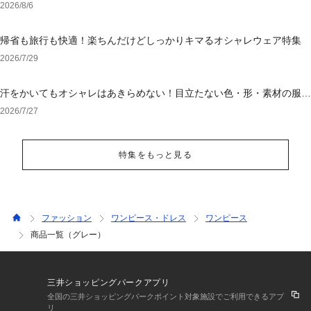
2026/8/6
帰省も旅行も快適！楽ちんだけどしっかりキマるオシャレウェア特集
2026/7/29
汗をかいてもオシャレはあきらめない！目立たない色・形・素材の服を
アウトレットで
2026/7/27
特集をもっと見る
ファッション
ワンピース・ドレス
ワンピース
商品一覧（グレー）
三井ショッピングパークアプリ
全国の三井ショッピングパークポイント対象施設でご利用できるアプ
リ