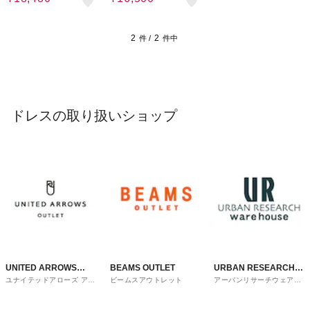
可）
2
2
件 /
件中
ドレスの取り扱いショップ
UNITED ARROWS
BEAMS OUTLET
URBAN RESEARCH
ユナイテッドアローズ アウ
ビームスアウトレット
アーバンリサーチウェアハ
OUTLET
ware house
トレット
ウス