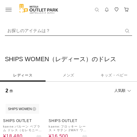
お探しのアイテムは？
SHIPS WOMEN（レディース）のドレス
レディース
メンズ
キッズ・ベビー
2
人気順
件
SHIPS WOMEN
40%OFF
40%OFF
SHIPS OUTLET
SHIPS OUTLET
kaene:バルーン ペプラ
kaene:フロッキー レー
ム ドレス（セレモニー対
ス × サテン 2WAY ワン
応可）
ピース（セレモニー対応
¥18,480
¥16,500