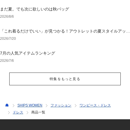
まだ夏。でも次に欲しいのは秋バッグ
2026/8/6
「これ着るだけでいい」が見つかる！アウトレットの夏スタイルアップ
ワンピース
2026/7/20
7月の人気アイテムランキング
2026/7/6
特集をもっと見る
SHIPS WOMEN
ファッション
ワンピース・ドレス
ドレス
商品一覧