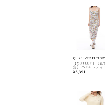
QUIKSILVER FACTOR
ET STORE
【OUTLET】【直
定】RVCA レディ
AIDEN DRESS 
¥6,391
ス 【2025年春夏
ル】