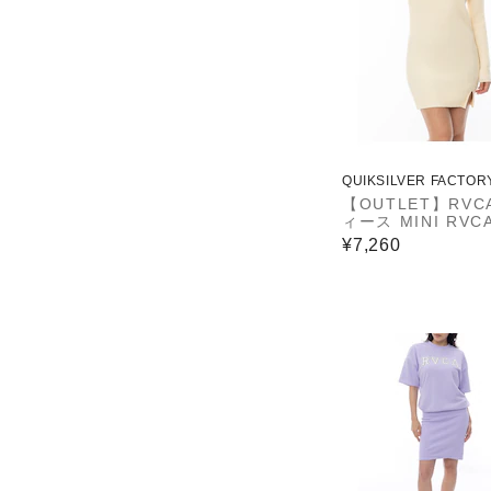
QUIKSILVER FACTOR
ET STORE
【OUTLET】RVC
ィース MINI RVCA
T LS DR ワンピ
¥7,260
DR0 【2024年秋
ル】