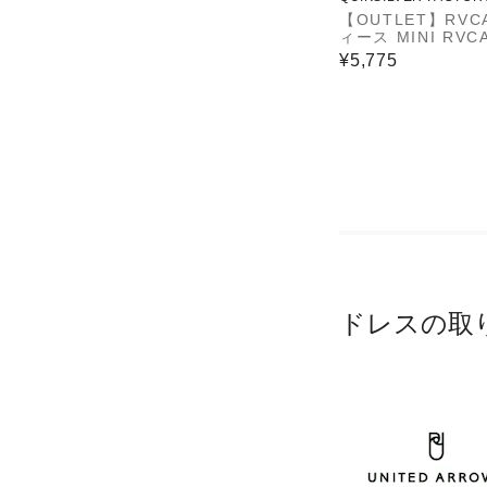
ET STORE
【OUTLET】RVC
ィース MINI RVC
GLAN TEE DRES
¥5,775
ンピース 【2025
デル】
ドレスの取