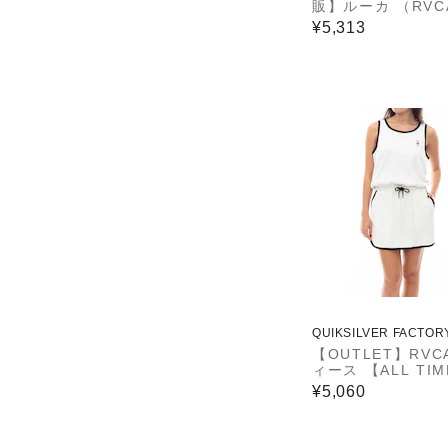
販】ルーカ （RVC
【OUTLET】RVC
¥5,313
ィース MAXI TEE
SS ワンピース 【2
年春夏モデル】
QUIKSILVER FACTOR
ET STORE
【OUTLET】RVC
ィース 【ALL TIM
LLECTION】 ALL
¥5,060
TERRY DRESS 
ース 【2024年夏
ル】