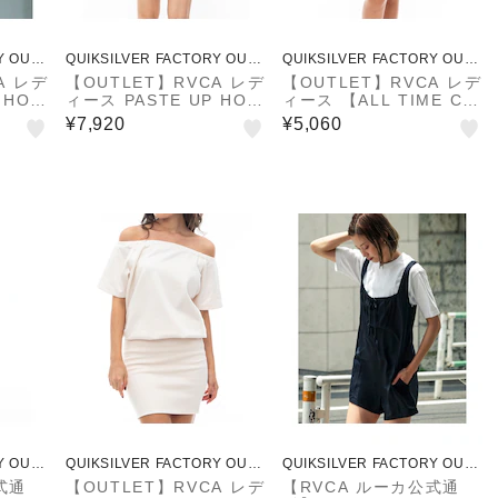
Y OUTL
QUIKSILVER FACTORY OUTL
QUIKSILVER FACTORY OUTL
ET STORE
ET STORE
A レデ
【OUTLET】RVCA レデ
【OUTLET】RVCA レデ
 HOO
ィース PASTE UP HOO
ィース 【ALL TIME CO
ンピース
DIE DRESS ワンピース
LLECTION】 ALLTIME
¥7,920
¥5,060
秋冬モ
BLK 【2024年秋冬モデ
TERRY DRESS ワンピ
ル】
ース 【2024年夏モデ
ル】
Y OUTL
QUIKSILVER FACTORY OUTL
QUIKSILVER FACTORY OUTL
ET STORE
ET STORE
式通
【OUTLET】RVCA レデ
【RVCA ルーカ公式通