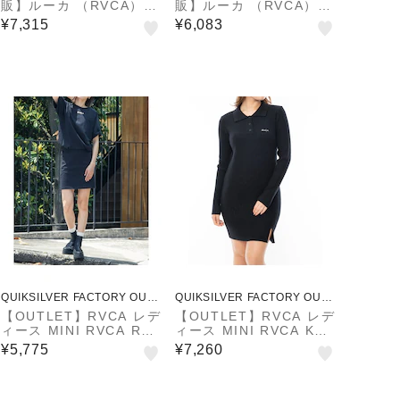
販】ルーカ （RVCA）
販】ルーカ （RVCA）
【OUTLET】RVCA レデ
【OUTLET】RVCA レデ
¥7,315
¥6,083
ィース UTILITY SLIP D
ィース RAY ROMPER
RESS ワンピース 【202
ワンピース 【2025年春
5年春夏モデル】
夏モデル】
QUIKSILVER FACTORY OUTL
QUIKSILVER FACTORY OUTL
ET STORE
ET STORE
【OUTLET】RVCA レデ
【OUTLET】RVCA レデ
ィース MINI RVCA RA
ィース MINI RVCA KNI
GLAN TEE DRESS ワ
T LS DR ワンピース BL
¥5,775
¥7,260
ンピース 【2025年夏モ
K 【2024年秋冬モデ
デル】
ル】