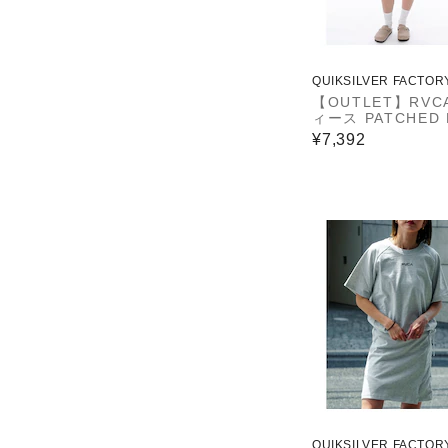
QUIKSILVER FACTOR
ET STORE
【OUTLET】RVC
ィース PATCHED 
SS DRESS ワン
¥7,392
【2025年春夏モ
QUIKSILVER FACTOR