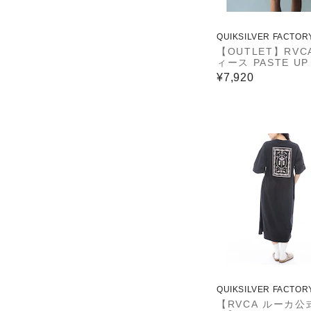
QUIKSILVER FACTOR
ET STORE
【OUTLET】RVC
ィース PASTE UP
DIE DRESS ワ
¥7,920
WDR0 【2024年
デル】
QUIKSILVER FACTOR
ET STORE
【RVCA ルーカ公