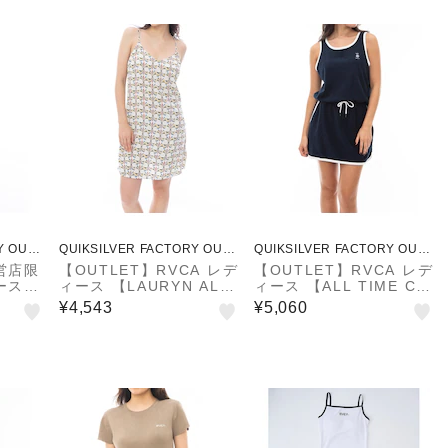
Y OUTL
QUIKSILVER FACTORY OUTL
QUIKSILVER FACTORY OUTL
ET STORE
ET STORE
営店限
【OUTLET】RVCA レデ
【OUTLET】RVCA レデ
ース M
ィース 【LAURYN ALVA
ィース 【ALL TIME CO
ワンピー
REZ】 LAURYN SLIP
LLECTION】 ALLTIME
¥4,543
¥5,060
モデ
DRESS ワンピース 【2
TERRY DRESS ワンピ
025年春夏モデル】
ース 【2024年夏モデ
ル】