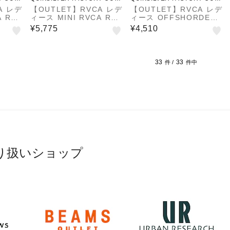
ET STORE
ET STORE
A レデ
【OUTLET】RVCA レデ
【OUTLET】RVCA レデ
A RA
ィース MINI RVCA RA
ィース OFFSHORDER
S ワ
GLAN TEE DRESS ワ
RIB DRESS ワンピース
¥5,775
¥4,510
年夏モ
ンピース 【2025年夏モ
【2024年夏モデル】
デル】
33
33
件 /
件中
り扱いショップ