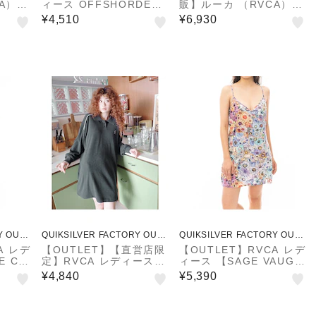
A）
ィース OFFSHORDER
販】ルーカ （RVCA）
A レデ
RIB DRESS ワンピース
【OUTLET】RVCA レデ
¥4,510
¥6,930
 DRE
【2024年夏モデル】
ィース OLIVER ROMPE
025
R ワンピース 【2025年
夏モデル】
Y OUTL
QUIKSILVER FACTORY OUTL
QUIKSILVER FACTORY OUTL
ET STORE
ET STORE
A レデ
【OUTLET】【直営店限
【OUTLET】RVCA レデ
E CO
定】RVCA レディース A
ィース 【SAGE VAUGH
TIME
LL TIME TERRY LS D
N】 SLIP UP ANP ワン
¥4,840
¥5,390
ワンピ
RESS ワンピース 【202
ピース 【2024年春夏モ
モデ
4年春夏モデル】
デル】