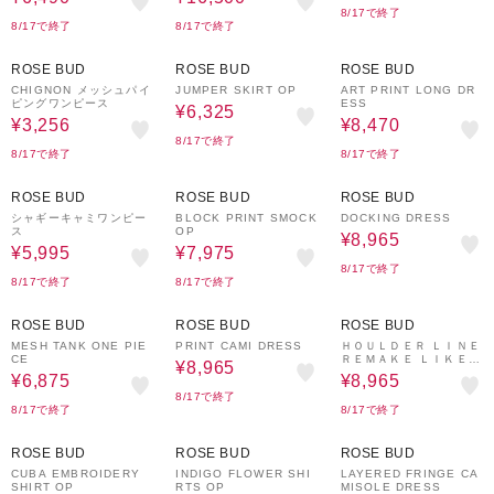
8/17で終了
8/17で終了
8/17で終了
80%OFF
50%OFF
50%OFF
ROSE BUD
ROSE BUD
ROSE BUD
CHIGNON メッシュパイ
JUMPER SKIRT OP
ART PRINT LONG DR
ピングワンピース
ESS
¥6,325
¥3,256
¥8,470
8/17で終了
8/17で終了
8/17で終了
50%OFF
50%OFF
50%OFF
ROSE BUD
ROSE BUD
ROSE BUD
シャギーキャミワンピー
BLOCK PRINT SMOCK
DOCKING DRESS
ス
OP
¥8,965
¥5,995
¥7,975
8/17で終了
8/17で終了
8/17で終了
50%OFF
50%OFF
50%OFF
ROSE BUD
ROSE BUD
ROSE BUD
MESH TANK ONE PIE
PRINT CAMI DRESS
ＨＯＵＬＤＥＲ ＬＩＮＥ
CE
ＲＥＭＡＫＥ ＬＩＫＥ
¥8,965
ＤＲＥＳＳ
¥6,875
¥8,965
8/17で終了
8/17で終了
8/17で終了
50%OFF
50%OFF
50%OFF
ROSE BUD
ROSE BUD
ROSE BUD
CUBA EMBROIDERY
INDIGO FLOWER SHI
LAYERED FRINGE CA
SHIRT OP
RTS OP
MISOLE DRESS