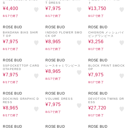
S
T DRESS
ト
¥4,400
¥7,975
¥13,750
8/17で終了
8/17で終了
8/17で終了
50%OFF
50%OFF
80%OFF
ROSE BUD
ROSE BUD
ROSE BUD
BANDANA BIAS SHIR
INDIGO FLOWER SMO
CHIGNON メッシュパイ
T OP
CK OP
ピングワンピース
¥7,975
¥8,965
¥3,256
8/17で終了
8/17で終了
8/17で終了
50%OFF
50%OFF
50%OFF
ROSE BUD
ROSE BUD
ROSE BUD
SSPOCKETTOP CARG
レースキャミワンピース
BLOCK PRINT SMOCK
OTAPERED
OP
¥8,965
¥7,975
¥7,975
8/17で終了
8/17で終了
8/17で終了
50%OFF
50%OFF
30%OFF
ROSE BUD
ROSE BUD
ROSE BUD
DOCKING GRAPHIC D
VOLUME DRESS
DEVOTION TWINS DR
RESS
ESS
¥7,975
¥8,965
¥27,720
8/17で終了
8/17で終了
8/17で終了
50%OFF
50%OFF
60%OFF
ROSE BUD
ROSE BUD
ROSE BUD