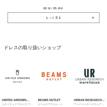
60
95
件 /
件中
もっと見る
ドレスの取り扱いショップ
UNITED ARROWS
BEAMS OUTLET
URBAN RESEARCH
ユナイテッドアローズ アウ
ビームスアウトレット
アーバンリサーチウェアハ
OUTLET
ware house
トレット
ウス