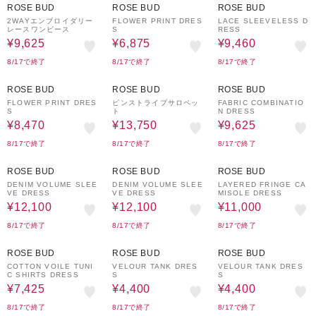
ROSE BUD
ROSE BUD
ROSE BUD
2WAYエンブロイダリー
FLOWER PRINT DRES
LACE SLEEVELESS D
レースワンピース
S
RESS
¥9,625
¥6,875
¥9,460
8/17で終了
8/17で終了
8/17で終了
50%OFF
50%OFF
30%OFF
ROSE BUD
ROSE BUD
ROSE BUD
FLOWER PRINT DRES
ピンストライプサロペッ
FABRIC COMBINATIO
S
ト
N DRESS
¥8,470
¥13,750
¥9,625
8/17で終了
8/17で終了
8/17で終了
50%OFF
50%OFF
50%OFF
ROSE BUD
ROSE BUD
ROSE BUD
DENIM VOLUME SLEE
DENIM VOLUME SLEE
LAYERED FRINGE CA
VE DRESS
VE DRESS
MISOLE DRESS
¥12,100
¥12,100
¥11,000
8/17で終了
8/17で終了
8/17で終了
50%OFF
50%OFF
50%OFF
ROSE BUD
ROSE BUD
ROSE BUD
COTTON VOILE TUNI
VELOUR TANK DRES
VELOUR TANK DRES
C SHIRTS DRESS
S
S
¥7,425
¥4,400
¥4,400
8/17で終了
8/17で終了
8/17で終了