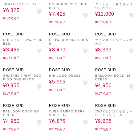
JUMPER SKIRT OP
EMBROIDERY SLIP D
ニットカーデ付きキャミ
RESS
ワンピース
¥6,325
¥7,425
¥11,000
8/17で終了
8/17で終了
8/17で終了
50%OFF
50%OFF
30%OFF
ROSE BUD
ROSE BUD
ROSE BUD
COLOR NEP 2WAY DR
FLOWER PRINT DRES
ラインカットソーワンピ
ESS
S
ース
¥3,465
¥8,470
¥8,393
8/17で終了
8/17で終了
8/17で終了
50%OFF
50%OFF
50%OFF
ROSE BUD
ROSE BUD
ROSE BUD
GRAPHIC PRINT DOC
H/H LONG DRESS
BALLOON DOCKING
KING ONE-PIECE
DRESS
¥5,995
¥9,955
¥4,950
8/17で終了
8/17で終了
8/17で終了
50%OFF
50%OFF
30%OFF
ROSE BUD
ROSE BUD
ROSE BUD
BALLOON DOCKING
CUBA EMBROIDERY
2WAYエンブロイダリー
DRESS
SHIRT OP
レースワンピース
¥4,950
¥6,875
¥9,625
8/17で終了
8/17で終了
8/17で終了
30%OFF
50%OFF
50%OFF