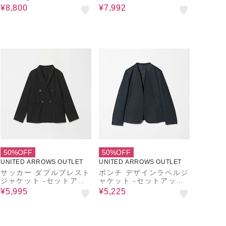
ンチブラウス+ワイドパ
¥8,800
¥7,992
ンツ
50%OFF
50%OFF
UNITED ARROWS OUTLET
UNITED ARROWS OUTLET
サッカー ダブルブレスト
ポンチ デザインラペルジ
ジャケット ‐セットアッ
ャケット ‐セットアップ
プ対応・マシンウォッシ
対応・ウォッシャブル‐＜
¥5,995
¥5,225
ャブル‐ ＜A DAY IN TH
A DAY IN THE LIFE＞
E LIFE＞