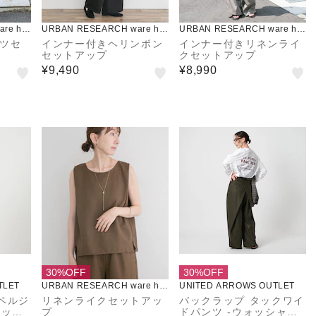
re ho
URBAN RESEARCH ware ho
URBAN RESEARCH ware ho
use
use
ンツセ
インナー付きヘリンボン
インナー付きリネンライ
セットアップ
クセットアップ
¥9,490
¥8,990
30%OFF
30%OFF
TLET
URBAN RESEARCH ware ho
UNITED ARROWS OUTLET
use
ペルジ
リネンライクセットアッ
バックラップ タックワイ
アップ
プ
ドパンツ -ウォッシャブ