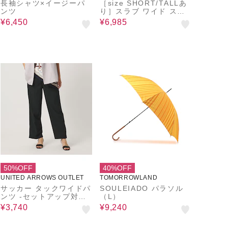
use
長袖シャツ×イージーパ
［size SHORT/TALLあ
ンツ
り］スラブ ワイド スト
レート パンツ
¥6,450
¥6,985
50%OFF
40%OFF
UNITED ARROWS OUTLET
TOMORROWLAND
サッカー タックワイドパ
SOULEIADO パラソル
ンツ ‐セットアップ対
（L）
応・マシンウォッシャブ
¥3,740
¥9,240
ル‐＜A DAY IN THE LIF
E＞