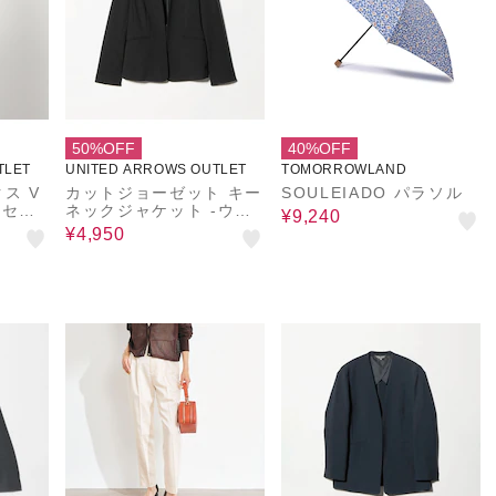
50%OFF
40%OFF
TLET
UNITED ARROWS OUTLET
TOMORROWLAND
ス V
カットジョーゼット キー
SOULEIADO パラソル
‐セッ
ネックジャケット ‐ウォ
¥9,240
ォッシ
ッシャブル・セットアッ
¥4,950
N TH
プ対応‐＜A DAY IN THE
LIFE＞