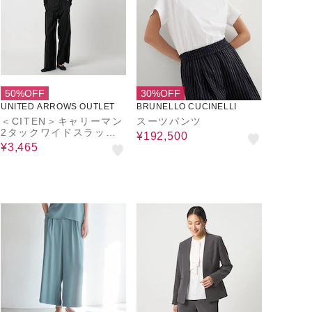
50%OFF
30%OFF
UNITED ARROWS OUTLET
BRUNELLO CUCINELLI
＜CITEN＞キャリーマン
スーツパンツ
2タックワイドスラック
¥192,500
ス
¥3,465