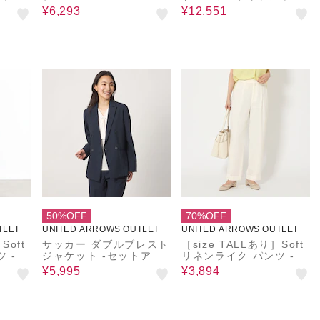
ル‐＜
ル-
¥6,293
¥12,551
IFE＞
50%OFF
70%OFF
TLET
UNITED ARROWS OUTLET
UNITED ARROWS OUTLET
Soft
サッカー ダブルブレスト
［size TALLあり］Soft
 -マ
ジャケット ‐セットアッ
リネンライク パンツ -マ
ル・吸
プ対応・マシンウォッシ
シンウォッシャブル・吸
¥5,995
¥3,894
ャブル‐ ＜A DAY IN TH
水速乾-
E LIFE＞