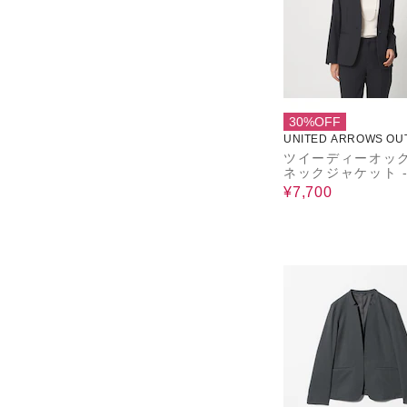
30%OFF
UNITED ARROWS OU
ツイーディーオック
ネックジャケット 
トアップ対応・ウ
¥7,700
ャブル‐ ＜A DAY I
E LIFE＞