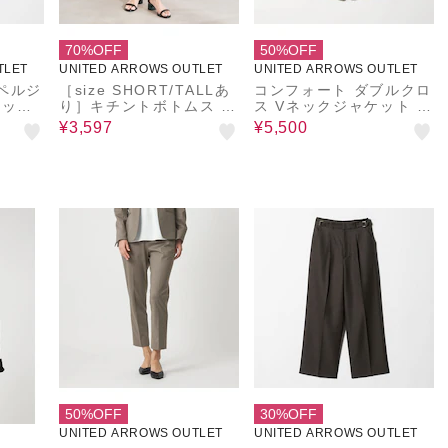
70%OFF
50%OFF
TLET
UNITED ARROWS OUTLET
UNITED ARROWS OUTLET
ペルジ
［size SHORT/TALLあ
コンフォート ダブルクロ
アップ
り］キチントボトムス タ
ス Vネックジャケット ‐
ル‐＜
ック スリム パンツ ホワ
セットアップ対応・ウォ
¥3,597
¥5,500
IFE＞
イト
ッシャブル‐ ＜A DAY IN
THE LIFE＞
50%OFF
30%OFF
UNITED ARROWS OUTLET
UNITED ARROWS OUTLET