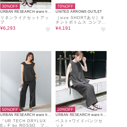
30%OFF
70%OFF
URBAN RESEARCH ware ho
UNITED ARROWS OUTLET
use
リネンライクセットアッ
［size SHORTあり］キ
プ
チントボトムス コンフィ
ワイド パンツ
¥6,293
¥4,191
50%OFF
20%OFF
URBAN RESEARCH ware ho
URBAN RESEARCH ware ho
use
use
『UR TECH DRYLUX
ベスト×ワイドパンツセ
E』F by ROSSO フレ
ット