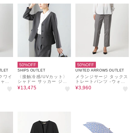
50%OFF
50%OFF
TLET
SHIPS OUTLET
UNITED ARROWS OUTLET
クワイ
〈接触冷感/UVカット〉
メランジサージ タックス
シャブ
シャドー サッカー ジャ
トレートパンツ ‐ウォッ
ケット（セットアップ対
シャブル・セットアップ
¥13,475
¥3,960
応）◇
対応‐ ＜A DAY IN THE
LIFE＞