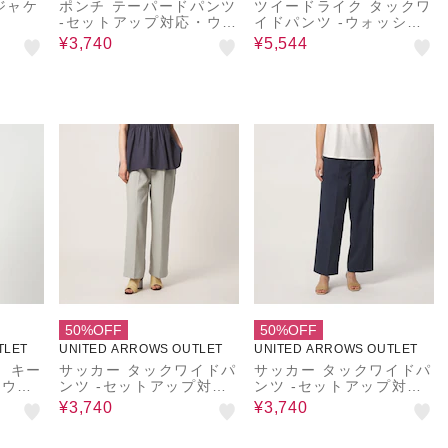
ジャケ
ポンチ テーパードパンツ
ツイードライク タックワ
‐セットアップ対応・ウォ
イドパンツ ‐ウォッシャ
ッシャブル‐＜A DAY IN
ブル・セットアップ対応‐
¥3,740
¥5,544
THE LIFE＞
＜A DAY IN THE LIFE
＞
50%OFF
50%OFF
TLET
UNITED ARROWS OUTLET
UNITED ARROWS OUTLET
 キー
サッカー タックワイドパ
サッカー タックワイドパ
‐ウォ
ンツ ‐セットアップ対
ンツ ‐セットアップ対
トアッ
応・マシンウォッシャブ
応・マシンウォッシャブ
¥3,740
¥3,740
N THE
ル‐＜A DAY IN THE LIF
ル‐＜A DAY IN THE LIF
E＞
E＞