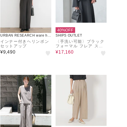
40%OFF
URBAN RESEARCH ware ho
SHIPS OUTLET
use
インナー付きヘリンボン
〈手洗い可能〉ブラック
セットアップ
フォーマル フレア スリ
ーブ ジャケット ◇
¥9,490
¥17,160