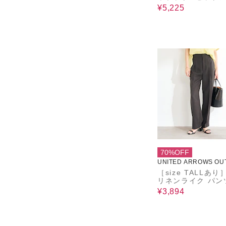
対応・ウォッシャブ
¥5,225
A DAY IN THE L
70%OFF
UNITED ARROWS OU
［size TALLあり］
リネンライク パンツ
シンウォッシャブ
¥3,894
水速乾-