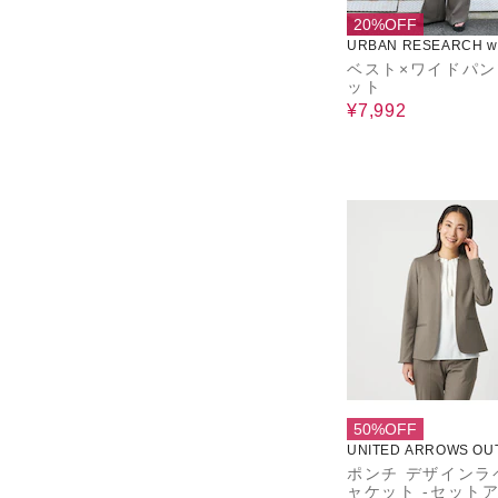
20%OFF
URBAN RESEARCH wa
use
ベスト×ワイドパ
ット
¥7,992
50%OFF
UNITED ARROWS OU
ポンチ デザインラ
ャケット ‐セット