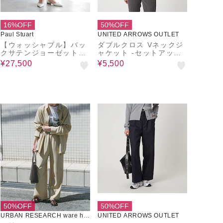
16%OFF
50%OFF
Paul Stuart
UNITED ARROWS OUTLET
【ウォッシャブル】バッ
ダブルクロス Vネックジ
クサテンジョーゼット
ャケット ‐セットアップ
パンツ
対応・ ウォッシャブル‐
¥27,500
¥5,500
＜A DAY IN THE LIFE
＞
50%OFF
50%OFF
URBAN RESEARCH ware ho
UNITED ARROWS OUTLET