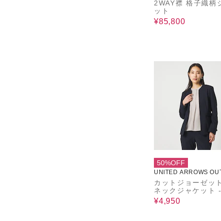
2WAY襟 格子織柄
ット
¥85,800
50%OFF
UNITED ARROWS OU
カットジョーゼット
ネックジャケット 
ッシャブル・セッ
¥4,950
プ対応‐＜A DAY I
LIFE＞