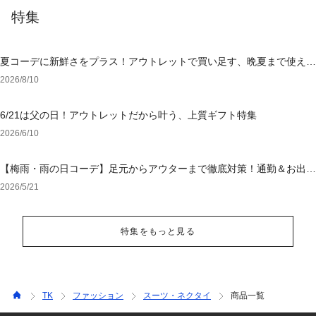
特集
夏コーデに新鮮さをプラス！アウトレットで買い足す、晩夏まで使える
アイテム
2026/8/10
6/21は父の日！アウトレットだから叶う、上質ギフト特集
2026/6/10
【梅雨・雨の日コーデ】足元からアウターまで徹底対策！通勤＆お出か
けを乗り切る「大人の撥水・ウォッシャブル」特集
2026/5/21
特集をもっと見る
TK
ファッション
スーツ・ネクタイ
商品一覧