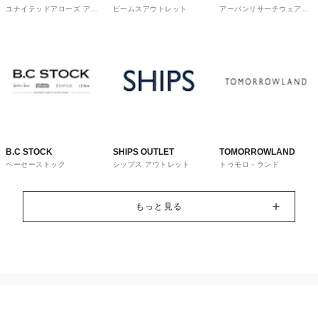
ユナイテッドアローズ アウ
ビームスアウトレット
アーバンリサーチウェアハ
OUTLET
ware house
トレット
ウス
B.C STOCK
SHIPS OUTLET
TOMORROWLAND
ベーセーストック
シップス アウトレット
トゥモロ－ランド
もっと見る