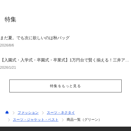
特集
まだ夏。でも次に欲しいのは秋バッグ
2026/8/6
【入園式・入学式・卒園式・卒業式】1万円台で賢く揃える！三井アウ
トレットパーク オンラインで選ぶ「失敗しないセレモニー服」
2026/1/21
特集をもっと見る
ファッション
スーツ・ネクタイ
スーツ・ジャケット・ベスト
商品一覧（グリーン）