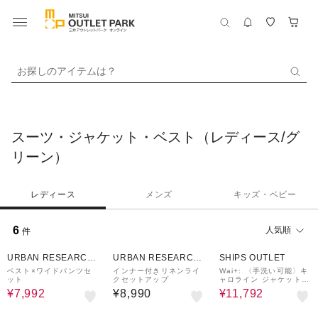
お探しのアイテムは？
スーツ・ジャケット・ベスト（レディース/グ
リーン）
レディース
メンズ
キッズ・ベビー
6
人気順
件
20%OFF
60%OFF
URBAN RESEARCH
URBAN RESEARCH
SHIPS OUTLET
ware house
ware house
ベスト×ワイドパンツセ
インナー付きリネンライ
Wai+: 〈手洗い可能〉キ
ット
クセットアップ
ャロライン ジャケット
◇
¥7,992
¥8,990
¥11,792
60%OFF
40%OFF
50%OFF