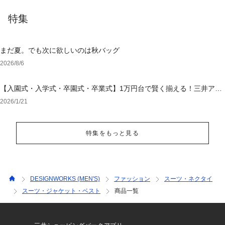
特集
まだ夏。でも次に欲しいのは秋バッグ
2026/8/6
【入園式・入学式・卒園式・卒業式】1万円台で賢く揃える！三井アウ
トレットパーク オンラインで選ぶ「失敗しないセレモニー服」
2026/1/21
特集をもっと見る
DESIGNWORKS (MEN'S)
ファッション
スーツ・ネクタイ
スーツ・ジャケット・ベスト
商品一覧