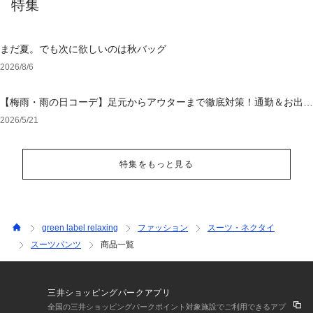
特集
まだ夏。でも次に欲しいのは秋バッグ
2026/8/6
【梅雨・雨の日コーデ】足元からアウターまで徹底対策！通勤＆お出か
けを乗り切る「大人の撥水・ウォッシャブル」特集
2026/5/21
特集をもっと見る
green label relaxing
ファッション
スーツ・ネクタイ
スーツパンツ
商品一覧
三井ショッピングパークアプリ
全国の三井ショッピングパークポイント対象施設でご利用できるアプ