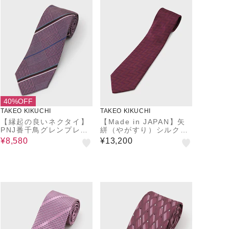
40%OFF
TAKEO KIKUCHI
TAKEO KIKUCHI
【縁起の良いネクタイ】
【Made in JAPAN】矢
PNJ番千鳥グレンプレイ
絣（やがすり）シルクネ
ドネクタイ
クタイ
¥8,580
¥13,200