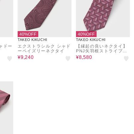
40%OFF
40%OFF
TAKEO KIKUCHI
TAKEO KIKUCHI
ャドー
エクストラシルク シャド
【縁起の良いネクタイ】
イ
ーペイズリーネクタイ
PNJ矢羽根ストライプネ
クタイ
¥9,240
¥8,580