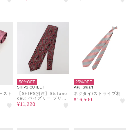
50%OFF
25%OFF
SHIPS OUTLET
Paul Stuart
ースト
【SHIPS別注】Stefano
ネクタイ/ストライプ柄
cau: ペイズリー プリン
¥16,500
ト ネクタイ
¥11,220