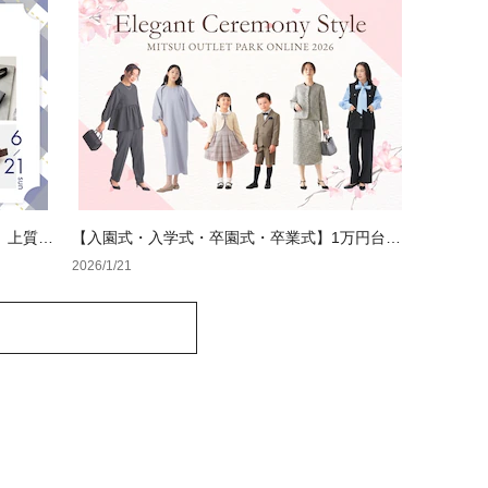
、上質ギ
【入園式・入学式・卒園式・卒業式】1万円台で
賢く揃える！三井アウトレットパーク オンライ
2026/1/21
ンで選ぶ「失敗しないセレモニー服」