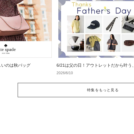
しいのは秋バッグ
6/21は父の日！アウトレットだから叶う
フト特集
2026/6/10
特集をもっと見る