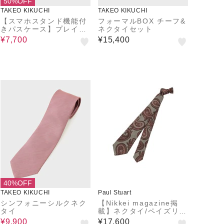
50%OFF
TAKEO KIKUCHI
TAKEO KIKUCHI
【スマホスタンド機能付
フォーマルBOX チーフ&
きパスケース】プレイフ
ネクタイセット
ルチェンジネクタイBOX
¥7,700
¥15,400
40%OFF
TAKEO KIKUCHI
Paul Stuart
シンフォニーシルクネク
【Nikkei magazine掲
タイ
載】ネクタイ/ペイズリー
柄
¥9,900
¥17,600