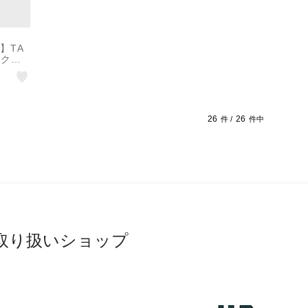
N】TA
ネクタ
26
26
件 /
件中
取り扱いショップ