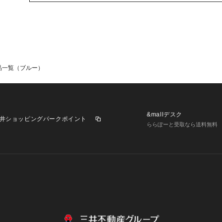
品一覧（ブルー）
&mallデスク
井ショッピングパークポイント
ららぽーと受取なら送料無料
業施設一覧
三井不動産が展開する商業施設への出店をご検討の方へ
意
個人情報保護方針
個人情報の取り扱いについて
利用者情