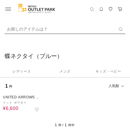
お探しのアイテムは？
蝶ネクタイ（ブルー）
レディース
メンズ
キッズ・ベビー
1
人気順
件
40%OFF
UNITED ARROWS O
UTLET
ドット ボウタイ
¥6,600
1
1
件 /
件中