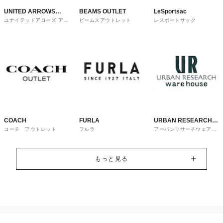
UNITED ARROWS
BEAMS OUTLET
LeSportsac
ユナイテッドアローズ アウ
ビームスアウトレット
レスポートサック
OUTLET
トレット
COACH
FURLA
URBAN RESEARCH
コーチ アウトレット
フルラ
アーバンリサーチウェアハ
ware house
ウス
もっと見る