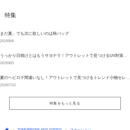
特集
まだ夏。でも次に欲しいのは秋バッグ
2026/8/6
うっかり日焼けとはもうサヨナラ！アウトレットで見つけるUV対策ウ
ェア
2026/8/5
夏のヘビロテ間違いなし！アウトレットで見つけるトレンド小物セレク
ション
2026/7/22
特集をもっと見る
TOMORROWLAND GOODS
ファッション