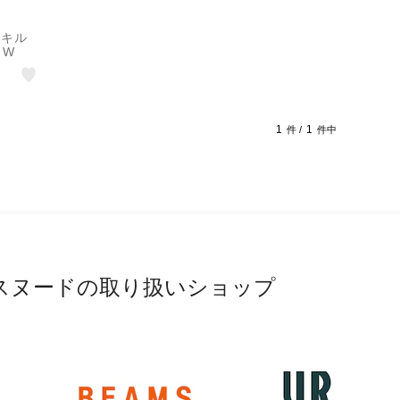
 キル
FW
1
1
件 /
件中
スヌードの取り扱いショップ