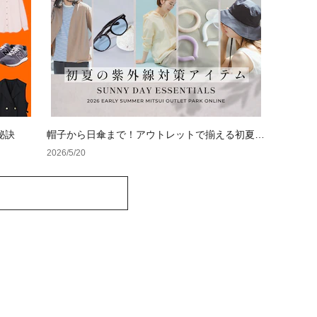
秘訣
帽子から日傘まで！アウトレットで揃える初夏の
紫外線対策アイテム
2026/5/20