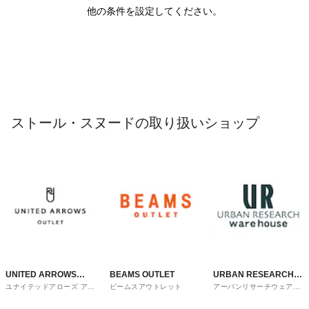
他の条件を設定してください。
ストール・スヌードの取り扱いショップ
UNITED ARROWS
BEAMS OUTLET
URBAN RESEARCH
ユナイテッドアローズ アウ
ビームスアウトレット
アーバンリサーチウェアハ
OUTLET
ware house
トレット
ウス