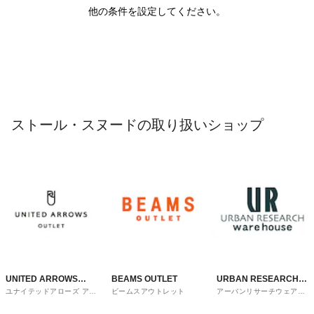
他の条件を設定してください。
ストール・スヌードの取り扱いショップ
UNITED ARROWS
BEAMS OUTLET
URBAN RESEARCH
ユナイテッドアローズ アウ
ビームスアウトレット
アーバンリサーチウェアハ
OUTLET
ware house
トレット
ウス