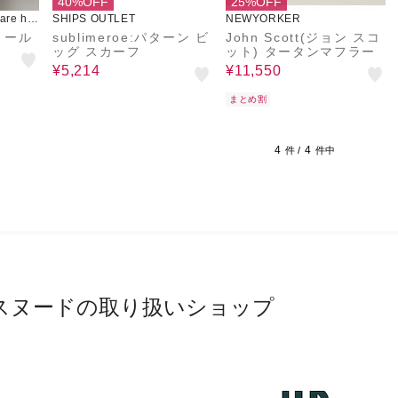
40%OFF
25%OFF
re ho
SHIPS OUTLET
NEWYORKER
トール
sublimeroe:パターン ビ
John Scott(ジョン スコ
ッグ スカーフ
ット) タータンマフラー
¥5,214
¥11,550
まとめ割
4
4
件 /
件中
スヌードの取り扱いショップ