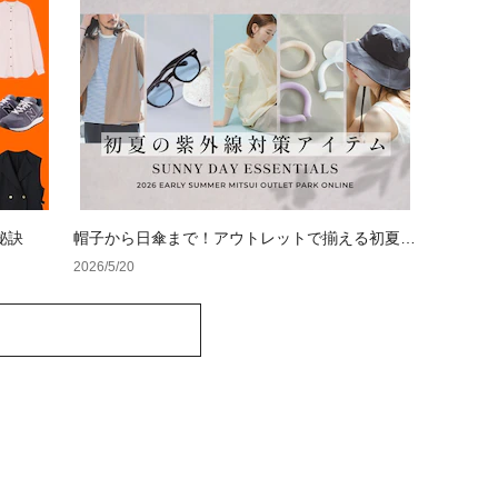
秘訣
帽子から日傘まで！アウトレットで揃える初夏の
紫外線対策アイテム
2026/5/20