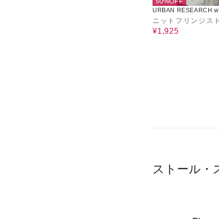
50%OFF
URBAN RESEARCH wa
use
ニットフリンジス
¥1,925
ストール・