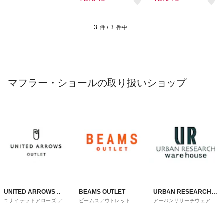
3
3
件 /
件中
マフラー・ショールの取り扱いショップ
UNITED ARROWS
BEAMS OUTLET
URBAN RESEARCH
ユナイテッドアローズ アウ
ビームスアウトレット
アーバンリサーチウェアハ
OUTLET
ware house
トレット
ウス