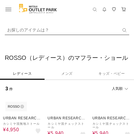
お探しのアイテムは？
ROSSO（レディース）のマフラー・ショール
レディース
メンズ
キッズ・ベビー
3
人気順
件
ROSSO
50%OFF
40%OFF
40%OFF
URBAN RESEARCH
URBAN RESEARCH
URBAN RESEARCH
ware house
ware house
ware house
カシミヤ混無地ストール
カシミヤ混チェックスト
カシミヤ混チェックスト
ール
ール
¥4,950
¥5,940
¥5,940