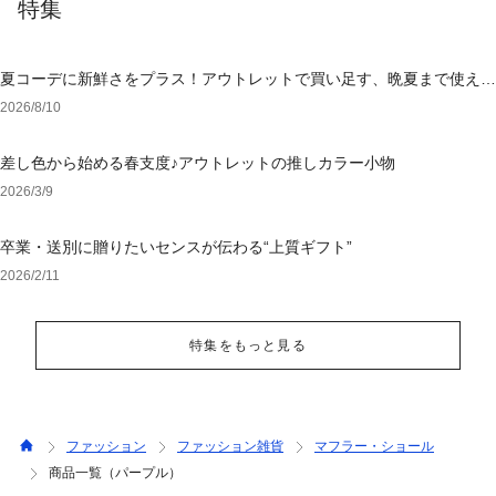
特集
夏コーデに新鮮さをプラス！アウトレットで買い足す、晩夏まで使える
アイテム
2026/8/10
差し色から始める春支度♪アウトレットの推しカラー小物
2026/3/9
卒業・送別に贈りたいセンスが伝わる“上質ギフト”
2026/2/11
特集をもっと見る
ファッション
ファッション雑貨
マフラー・ショール
商品一覧（パープル）