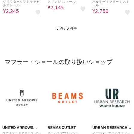
ware house
UTLET
グリッターソフトラッセ
フリンジ ストール
バルキーマフラー / スト
ルストール
ール
¥2,145
¥2,245
¥2,750
6
6
件 /
件中
マフラー・ショールの取り扱いショップ
UNITED ARROWS
BEAMS OUTLET
URBAN RESEARCH
ユナイテッドアローズ アウ
ビームスアウトレット
アーバンリサーチウェアハ
OUTLET
ware house