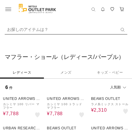
お探しのアイテムは？
マフラー・ショール（レディース/パープル）
レディース
メンズ
キッズ・ベビー
6
人気順
件
40%OFF
40%OFF
50%OFF
UNITED ARROWS O
UNITED ARROWS O
BEAMS OUTLET
UTLET
UTLET
カシミヤ 100 リバー マ
カシミヤ 100 トラッド
ラメ糸ミックス ストール
フラー
マフラー
¥2,310
¥7,788
¥7,788
50%OFF
50%OFF
50%OFF
URBAN RESEARCH
BEAMS OUTLET
UNITED ARROWS O