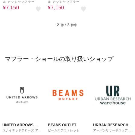
ル カシミヤマフラー
ル カシミヤマフラー
¥7,150
¥7,150
2
2
件 /
件中
マフラー・ショールの取り扱いショップ
UNITED ARROWS
BEAMS OUTLET
URBAN RESEARCH
ユナイテッドアローズ アウ
ビームスアウトレット
アーバンリサーチウェアハ
OUTLET
ware house
トレット
ウス