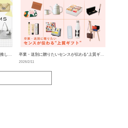
の推しカ
卒業・送別に贈りたいセンスが伝わる“上質ギフ
ト”
2026/2/11