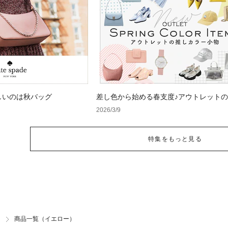
しいのは秋バッグ
差し色から始める春支度♪アウトレット
ラー小物
2026/3/9
特集をもっと見る
商品一覧（イエロー）