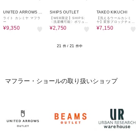
50%OFF
50%OFF
50%OFF
UNITED ARROWS O
SHIPS OUTLET
TAKEO KIKUCHI
UTLET
ライト カシミヤ マフラ
【WEB限定】SHIPS:
【洗えるウールカシミ
ー
〈洗濯機可能〉ボリュー
ヤ】変形ブロックチェッ
ム マフラー (ソリッド)
クマフラー
¥9,350
¥2,750
¥7,150
21
21
件 /
件中
マフラー・ショールの取り扱いショップ