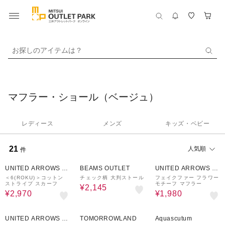
お探しのアイテムは？
マフラー・ショール（ベージュ）
レディース
メンズ
キッズ・ベビー
21
人気順
件
70%OFF
50%OFF
40%OFF
UNITED ARROWS O
BEAMS OUTLET
UNITED ARROWS O
UTLET
UTLET
＜6(ROKU)＞コットン
チェック柄 大判ストール
フェイクファー フラワー
ストライプ スカーフ
モチーフ マフラー
¥2,145
¥2,970
¥1,980
30%OFF
50%OFF
50%OFF
UNITED ARROWS O
TOMORROWLAND
Aquascutum