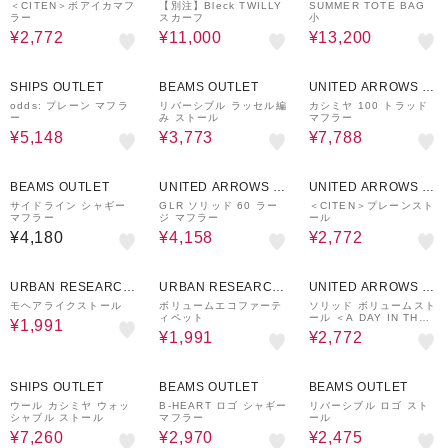
UTLET
＜CITEN＞ボアイカマフ
【別注】Bleck TWILLY
SUMMER TOTE BAG
ラー
スカーフ
小
¥2,772
¥11,000
¥13,200
40%OFF
30%OFF
40%OFF
SHIPS OUTLET
BEAMS OUTLET
UNITED ARROWS O
UTLET
odds: プレーン マフラ
リバーシブル ラッセル編
カシミヤ 100 トラッド
ー
み ストール
マフラー
¥5,148
¥3,773
¥7,788
40%OFF
30%OFF
BEAMS OUTLET
UNITED ARROWS O
UNITED ARROWS O
UTLET
UTLET
サイドライン シャギー
GLR ソリッド 60 ラー
＜CITEN＞プレーンスト
マフラー
ジ マフラー
ール
¥4,180
¥4,158
¥2,772
48%OFF
48%OFF
30%OFF
URBAN RESEARCH
URBAN RESEARCH
UNITED ARROWS O
ware house
ware house
UTLET
モヘアライクストール
ボリュームエコファーテ
ソリッド ボリュームスト
ィペット
ール ＜A DAY IN THE
¥1,991
LIFE＞
¥1,991
¥2,772
40%OFF
40%OFF
50%OFF
SHIPS OUTLET
BEAMS OUTLET
BEAMS OUTLET
ウール カシミヤ ウォッ
B-HEART ロゴ シャギー
リバーシブル ロゴ スト
シャブル ストール
マフラー
ール
¥7,260
¥2,970
¥2,475