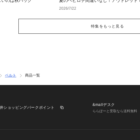
しいのは秋バッグ
夏のヘビロテ間違いなし！アウトレット
るトレンド小物セレクション
2026/7/22
特集をもっと見る
ベルト
商品一覧
&mallデスク
井ショッピングパークポイント
ららぽーと受取なら送料無料