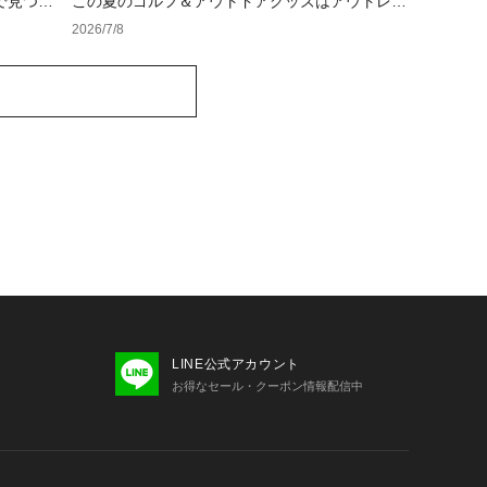
で見つけ
この夏のゴルフ＆アウトドアグッズはアウトレッ
トでお得に揃えよう♪
2026/7/8
LINE公式アカウント
お得なセール・クーポン情報配信中