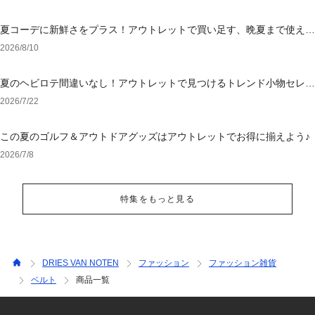
夏コーデに新鮮さをプラス！アウトレットで買い足す、晩夏まで使える
アイテム
2026/8/10
夏のヘビロテ間違いなし！アウトレットで見つけるトレンド小物セレク
ション
2026/7/22
この夏のゴルフ＆アウトドアグッズはアウトレットでお得に揃えよう♪
2026/7/8
特集をもっと見る
DRIES VAN NOTEN
ファッション
ファッション雑貨
ベルト
商品一覧