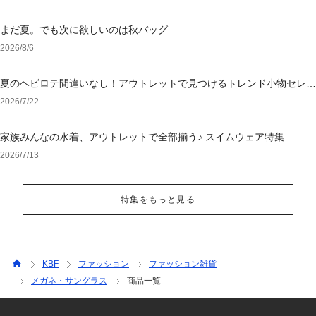
まだ夏。でも次に欲しいのは秋バッグ
2026/8/6
夏のヘビロテ間違いなし！アウトレットで見つけるトレンド小物セレク
ション
2026/7/22
家族みんなの水着、アウトレットで全部揃う♪ スイムウェア特集
2026/7/13
特集をもっと見る
KBF
ファッション
ファッション雑貨
メガネ・サングラス
商品一覧