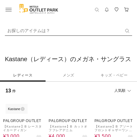
お探しのアイテムは？
Kastane（レディース）のメガネ・サングラス
レディース
メンズ
キッズ・ベビー
13
人気順
件
Kastane
50%OFF
53%OFF
59%OFF
PALGROUP OUTLET
PALGROUP OUTLET
PALGROUP OUTLET
【Kastane】B レースタ
【Kastane】B カットオ
【Kastane】B アソート
イカーディガン
フフレアデニム
フロントギャザーワンピ
ース
¥3,000
¥4,000
¥3,500