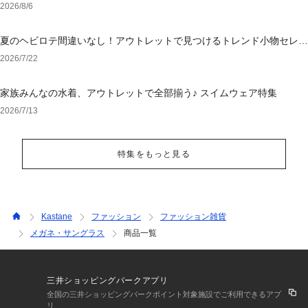
2026/8/6
夏のヘビロテ間違いなし！アウトレットで見つけるトレンド小物セレク
ション
2026/7/22
家族みんなの水着、アウトレットで全部揃う♪ スイムウェア特集
2026/7/13
特集をもっと見る
Kastane
ファッション
ファッション雑貨
メガネ・サングラス
商品一覧
三井ショッピングパークアプリ
全国の三井ショッピングパークポイント対象施設でご利用できるアプ
リ