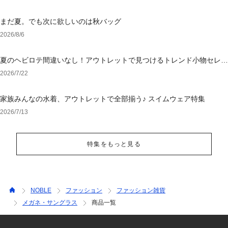
まだ夏。でも次に欲しいのは秋バッグ
2026/8/6
夏のヘビロテ間違いなし！アウトレットで見つけるトレンド小物セレク
ション
2026/7/22
家族みんなの水着、アウトレットで全部揃う♪ スイムウェア特集
2026/7/13
特集をもっと見る
NOBLE
ファッション
ファッション雑貨
メガネ・サングラス
商品一覧