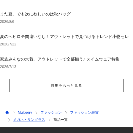
まだ夏。でも次に欲しいのは秋バッグ
2026/8/6
夏のヘビロテ間違いなし！アウトレットで見つけるトレンド小物セレク
ション
2026/7/22
家族みんなの水着、アウトレットで全部揃う♪ スイムウェア特集
2026/7/13
特集をもっと見る
Mulberry
ファッション
ファッション雑貨
メガネ・サングラス
商品一覧