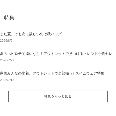
特集
まだ夏。でも次に欲しいのは秋バッグ
2026/8/6
夏のヘビロテ間違いなし！アウトレットで見つけるトレンド小物セレク
ション
2026/7/22
家族みんなの水着、アウトレットで全部揃う♪ スイムウェア特集
2026/7/13
特集をもっと見る