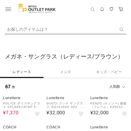
お探しのアイテムは？
メガネ・サングラス（レディース/ブラウン）
レディース
メンズ
キッズ・ベビー
67
人気順
件
52%OFF
Lunetterie
Lunetterie
Lunetterie
POLICE ポリスサングラ
GUCCI グッチ サングラ
KENZO (ケンゾー) 眼鏡
ス SPLA69J-878P 53
ス GG1339SK 003 パ
（フレーム）KZ50229F
ウェリントンシェイプ ジ
ントスシェイプ
052 ウェリントンシェイ
¥7,370
¥32,000
¥32,000
ャパンフィット
プ
COACH
COACH
Lunetterie