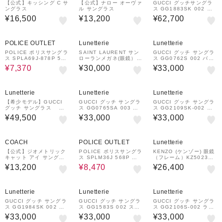
【公式】キッシング C サ
【公式】ナロー オーヴァ
GUCCI グッチサングラ
ングラス
ル サングラス
ス GG1883SK 002 ウ
ェリントンシェイプ
¥16,500
¥13,200
¥62,700
52%OFF
POLICE OUTLET
Lunetterie
Lunetterie
POLICE ポリスサングラ
SAINT LAURENT サン
GUCCI グッチ サングラ
ス SPLA69J-878P 53
ローランメガネ(眼鏡）S
ス GG0762S 002 バタ
ウェリントンシェイプ ジ
L630/J 002
フライシェイプ
¥7,370
¥30,000
¥33,000
ャパンフィット
Lunetterie
Lunetterie
Lunetterie
【希少モデル】GUCCI
GUCCI グッチ サングラ
GUCCI グッチ サングラ
グッチ サングラス GG
ス GG0765SA 003 バ
ス GG2109SK-002 ラ
1872SK 002 スクエア
タフライシェイプ
ウンドシェイプ
¥49,500
¥33,000
¥33,000
フレーム
51%OFF
COACH
POLICE OUTLET
Lunetterie
【公式】ジオメトリック
POLICE ポリスサングラ
KENZO (ケンゾー) 眼鏡
キャット アイ サングラ
ス SPLM36J 568P ラ
（フレーム）KZ50234F
ス
ウンドシェイプ
053 ボストンシェイプ
¥13,200
¥8,470
¥26,400
Lunetterie
Lunetterie
Lunetterie
GUCCI グッチ サングラ
GUCCI グッチ サングラ
GUCCI グッチ サングラ
ス GG1984SK 002 ス
ス GG1583S 002 スク
ス GG2106S-002 ラウ
クエアシェイプ
エアシェイプ
ンドシェイプ
¥33,000
¥33,000
¥33,000