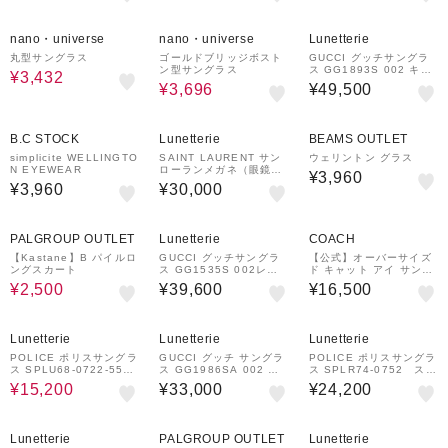
20%OFF
20%OFF
nano・universe
nano・universe
Lunetterie
丸型サングラス
ゴールドブリッジボスト
GUCCI グッチサングラ
ン型サングラス
ス GG1893S 002 キャ
¥3,432
ラバンシェイプ
¥3,696
¥49,500
B.C STOCK
Lunetterie
BEAMS OUTLET
simplicite WELLINGTO
SAINT LAURENT サン
ウェリントン グラス
N EYEWEAR
ローランメガネ（眼鏡）
¥3,960
SL672 002
¥3,960
¥30,000
61%OFF
PALGROUP OUTLET
Lunetterie
COACH
【Kastane】B パイルロ
GUCCI グッチサングラ
【公式】オーバーサイズ
ングスカート
ス GG1535S 002レク
ド キャット アイ サング
タングルシェイプ サング
ラス
¥2,500
¥39,600
¥16,500
ラス
27%OFF
Lunetterie
Lunetterie
Lunetterie
POLICE ポリスサングラ
GUCCI グッチ サングラ
POLICE ポリスサングラ
ス SPLU68-0722-55
ス GG1986SA 002 ス
ス SPLR74-0752 スク
スクエアシェイプ
クエアシェイプ
エアシェイプ
¥15,200
¥33,000
¥24,200
59%OFF
Lunetterie
PALGROUP OUTLET
Lunetterie