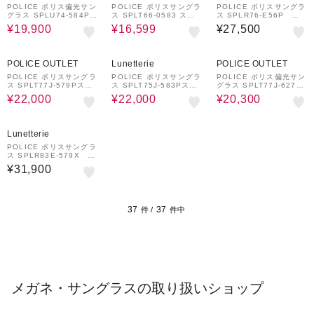
POLICE ポリス偏光サン
POLICE ポリスサングラ
POLICE ポリスサングラ
グラス SPLU74-584P
ス SPLT66-0583 スク
ス SPLR76-E56P ス
ジオメトリックシェイプ
エアシェイプ
クエアシェイプ 偏光サ
¥19,900
¥16,599
¥27,500
ングラス
33%OFF
33%OFF
34%OFF
POLICE OUTLET
Lunetterie
POLICE OUTLET
POLICE ポリスサングラ
POLICE ポリスサングラ
POLICE ポリス偏光サン
ス SPLT77J-579Pスク
ス SPLT75J-583Pスク
グラス SPLT77J-627P
エア・シェイプ偏光サン
エア・シェイプ偏光サン
スクエアシェイプ
¥22,000
¥22,000
¥20,300
グラス
グラス
Lunetterie
POLICE ポリスサングラ
ス SPLR83E-579X ナ
ビゲーターシェイプ ダブ
¥31,900
ルブリッジ
37
37
件 /
件中
メガネ・サングラスの取り扱いショップ