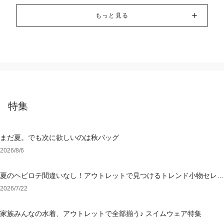
もっと見る
特集
まだ夏。でも次に欲しいのは秋バッグ
2026/8/6
夏のヘビロテ間違いなし！アウトレットで見つけるトレンド小物セレク
ション
2026/7/22
家族みんなの水着、アウトレットで全部揃う♪ スイムウェア特集