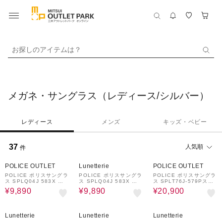
お探しのアイテムは？
メガネ・サングラス（レディース/シルバー）
レディース
メンズ
キッズ・ベビー
37
人気順
件
59%OFF
59%OFF
32%OFF
POLICE OUTLET
Lunetterie
POLICE OUTLET
POLICE ポリスサングラ
POLICE ポリスサングラ
POLICE ポリスサングラ
ス SPLQ04J 583X シ
ス SPLQ04J 583X シ
ス SPLT76J-579Pスク
ャープなスクエアシェイ
ャープなスクエアシェイ
エア・シェイプ偏光サン
¥9,890
¥9,890
¥20,900
プ
プ
グラス
32%OFF
32%OFF
59%OFF
Lunetterie
Lunetterie
Lunetterie