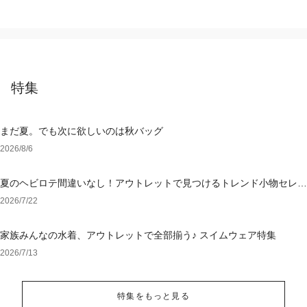
特集
まだ夏。でも次に欲しいのは秋バッグ
2026/8/6
夏のヘビロテ間違いなし！アウトレットで見つけるトレンド小物セレク
ション
2026/7/22
家族みんなの水着、アウトレットで全部揃う♪ スイムウェア特集
2026/7/13
特集をもっと見る