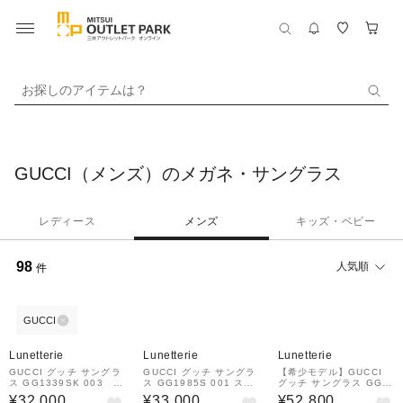
お探しのアイテムは？
GUCCI（メンズ）のメガネ・サングラス
レディース
メンズ
キッズ・ベビー
98
人気順
件
GUCCI
Lunetterie
Lunetterie
Lunetterie
GUCCI グッチ サングラ
GUCCI グッチ サングラ
【希少モデル】GUCCI
ス GG1339SK 003 パ
ス GG1985S 001 スク
グッチ サングラス GG1
ントスシェイプ
エアシェイプ
866SK 004 キャット
¥32,000
¥33,000
¥52,800