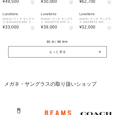
¥49,500
¥30,000
¥62,700
シェイプ
Lunetterie
Lunetterie
Lunetterie
GUCCI グッチ サングラ
GUCCI グッチ サングラ
GUCCI グッチ サングラ
ス GG2102S-002 スク
ス GG1857S 005 スク
ス GG1857S 001 ス
エアシェイプ
エアシェイプ
クエアフレーム
¥33,000
¥39,000
¥32,000
60
98
件 /
件中
もっと見る
メガネ・サングラスの取り扱いショップ