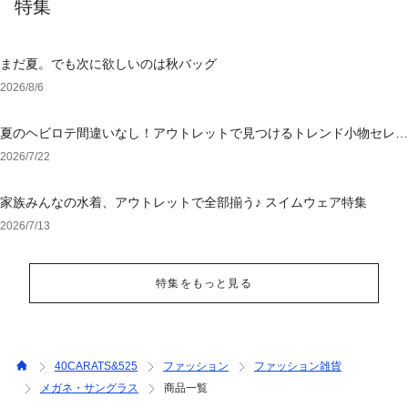
特集
まだ夏。でも次に欲しいのは秋バッグ
2026/8/6
夏のヘビロテ間違いなし！アウトレットで見つけるトレンド小物セレク
ション
2026/7/22
家族みんなの水着、アウトレットで全部揃う♪ スイムウェア特集
2026/7/13
特集をもっと見る
40CARATS&525
ファッション
ファッション雑貨
メガネ・サングラス
商品一覧