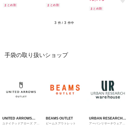
まとめ割
まとめ割
まとめ割
3
3
件 /
件中
手袋の取り扱いショップ
UNITED ARROWS
BEAMS OUTLET
URBAN RESEARCH
ユナイテッドアローズ アウ
ビームスアウトレット
アーバンリサーチウェアハ
OUTLET
ware house
トレット
ウス