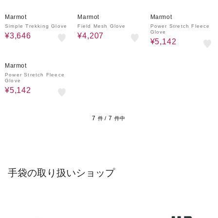
15%OFF
15%OFF
15%OFF
Marmot
Marmot
Marmot
Simple Trekking Glove
Field Mesh Glove
Power Stretch Fleece
Glove
¥3,646
¥4,207
¥5,142
15%OFF
Marmot
Power Stretch Fleece
Glove
¥5,142
7
7
件 /
件中
手袋の取り扱いショップ