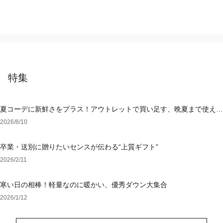
特集
夏コーデに新鮮さをプラス！アウトレットで買い足す、晩夏まで使える
アイテム
2026/8/10
卒業・送別に贈りたいセンスが伝わる“上質ギフト”
2026/2/11
寒い日の相棒！軽量なのに暖かい、優秀ダウン大集合
2026/1/12