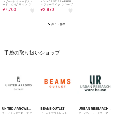
UTLET
UTLET
レザー×レオパードスエ
＜VINCENT PRADIER
ード コンビ リボン グロ
＞ファーライク グローブ
ーブ
¥7,700
¥2,970
5
5
件 /
件中
手袋の取り扱いショップ
UNITED ARROWS
BEAMS OUTLET
URBAN RESEARCH
ユナイテッドアローズ アウ
ビームスアウトレット
アーバンリサーチウェアハ
OUTLET
ware house