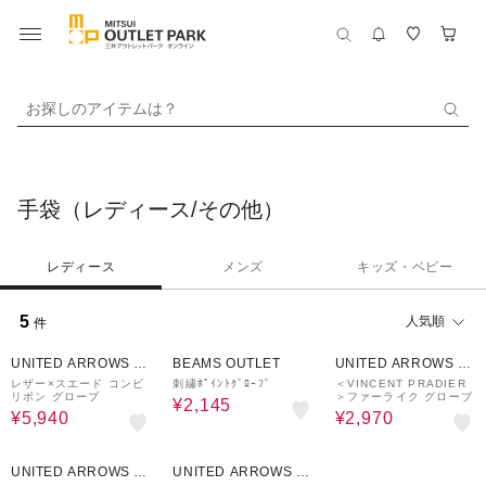
お探しのアイテムは？
手袋（レディース/その他）
レディース
メンズ
キッズ・ベビー
5
人気順
件
40%OFF
50%OFF
50%OFF
UNITED ARROWS O
BEAMS OUTLET
UNITED ARROWS O
UTLET
UTLET
レザー×スエード コンビ
刺繍ﾎﾟｲﾝﾄｸﾞﾛｰﾌﾞ
＜VINCENT PRADIER
リボン グローブ
＞ファーライク グローブ
¥2,145
¥5,940
¥2,970
30%OFF
50%OFF
UNITED ARROWS O
UNITED ARROWS O