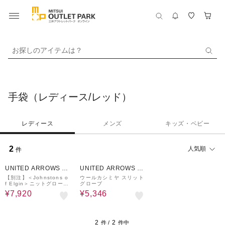
お探しのアイテムは？
手袋（レディース/レッド）
レディース
メンズ
キッズ・ベビー
2
人気順
件
40%OFF
40%OFF
UNITED ARROWS O
UNITED ARROWS O
UTLET
UTLET
【別注】＜Johnstons o
ウールカシミヤ スリット
f Elgin＞ニットグローブ
グローブ
/ 手袋
¥7,920
¥5,346
2
2
件 /
件中