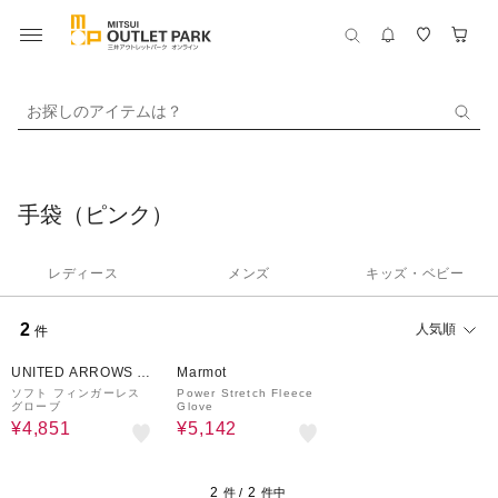
お探しのアイテムは？
手袋（ピンク）
レディース
メンズ
キッズ・ベビー
2
人気順
件
30%OFF
15%OFF
UNITED ARROWS O
Marmot
UTLET
ソフト フィンガーレス
Power Stretch Fleece
グローブ
Glove
¥4,851
¥5,142
2
2
件 /
件中