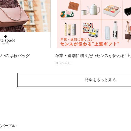
しいのは秋バッグ
卒業・送別に贈りたいセンスが伝わる“上
ト”
2026/2/11
特集をもっと見る
（パープル）