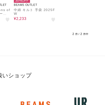
30%OFF
TLET
BEAMS OUTLET
ns of
中綿 キルト 手袋 2025F
ーブ /
W
¥2,233
2
2
件 /
件中
扱いショップ