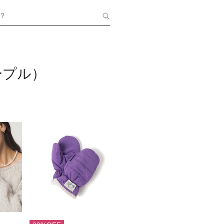
？
ープル）