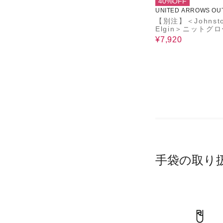
40%OFF
UNITED ARROWS OU
【別注】＜Johnsto
Elgin＞ニットグロ
手袋
¥7,920
手袋の取り