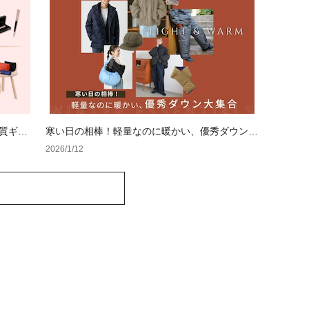
質ギフ
寒い日の相棒！軽量なのに暖かい、優秀ダウン大
集合
2026/1/12