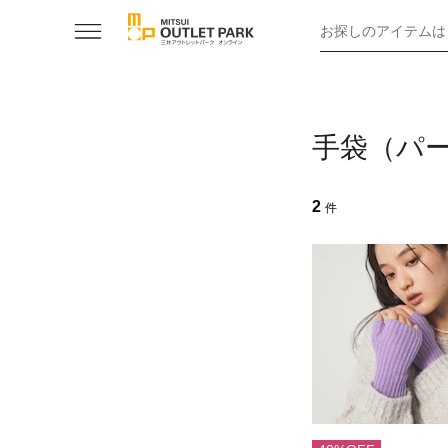
お探しのアイテムは
手袋（パ
2
件