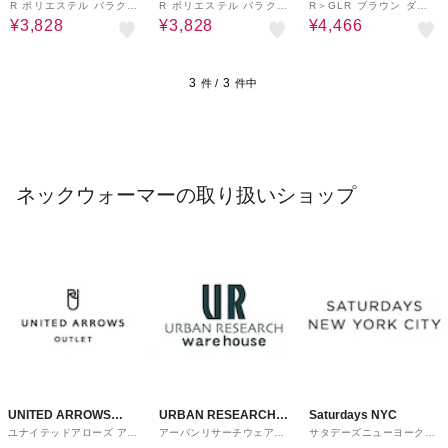
R ポリエステル バラクラ
R ポリエステル バラクラ
R＞GLR ブラウン ダウ
バ
バ
ン ネックウォーマー
¥3,828
¥3,828
¥4,466
3
3
件 /
件中
ネックウォーマーの取り扱いショップ
UNITED ARROWS
URBAN RESEARCH
Saturdays NYC
ユナイテッドアローズ アウ
アーバンリサーチウェアハ
サタデーズニューヨークシ
OUTLET
ware house
トレット
ウス
ティ