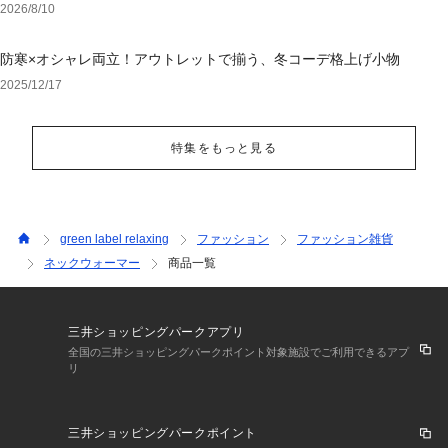
アイテム
2026/8/10
防寒×オシャレ両立！アウトレットで揃う、冬コーデ格上げ小物
2025/12/17
特集をもっと見る
green label relaxing
ファッション
ファッション雑貨
ネックウォーマー
商品一覧
三井ショッピングパークアプリ
全国の三井ショッピングパークポイント対象施設でご利用できるアプ
リ
三井ショッピングパークポイント