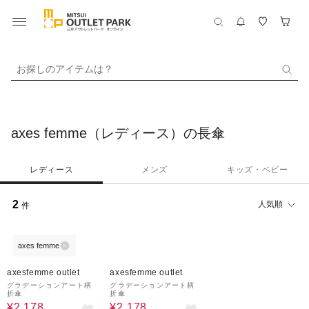
お探しのアイテムは？
axes femme（レディース）の長傘
レディース
メンズ
キッズ・ベビー
2
人気順
件
axes femme
40%OFF
40%OFF
axesfemme outlet
axesfemme outlet
グラデーションアート柄
グラデーションアート柄
折傘
折傘
¥2,178
¥2,178