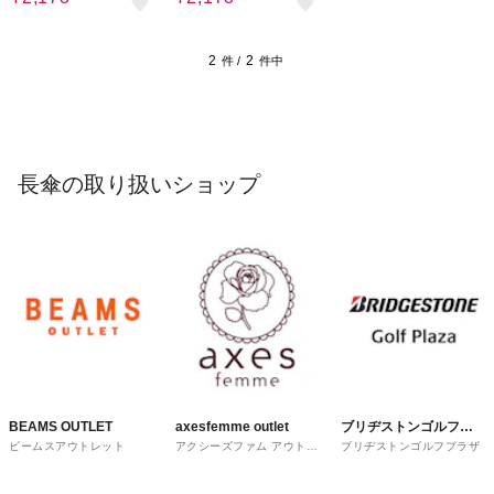
2
2
件 /
件中
長傘の取り扱いショップ
BEAMS OUTLET
axesfemme outlet
ブリヂストンゴルフプ
ビームスアウトレット
アクシーズファム アウトレ
ブリヂストンゴルフプラザ
ラザ
ット