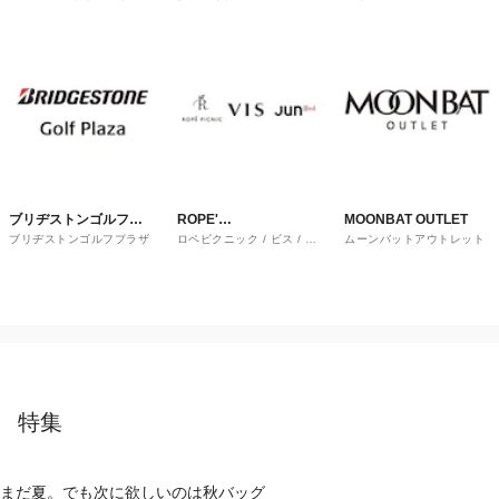
ブリヂストンゴルフプ
ROPE'
MOONBAT OUTLET
ブリヂストンゴルフプラザ
ロペピクニック / ビス / ジ
ムーンバットアウトレット
ラザ
PICNIC/VIS/JUNRED
ュンレッド
特集
まだ夏。でも次に欲しいのは秋バッグ