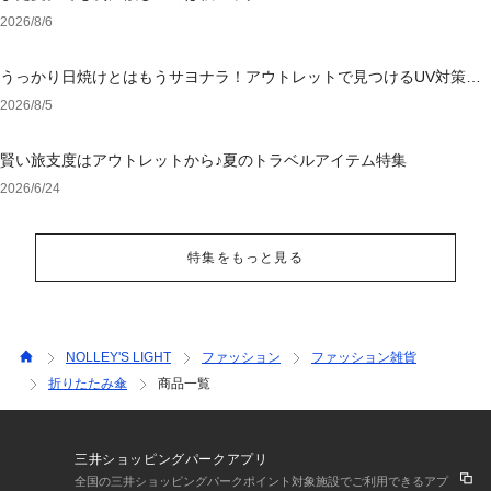
2026/8/6
うっかり日焼けとはもうサヨナラ！アウトレットで見つけるUV対策ウ
ェア
2026/8/5
賢い旅支度はアウトレットから♪夏のトラベルアイテム特集
2026/6/24
特集をもっと見る
NOLLEY'S LIGHT
ファッション
ファッション雑貨
折りたたみ傘
商品一覧
三井ショッピングパークアプリ
全国の三井ショッピングパークポイント対象施設でご利用できるアプ