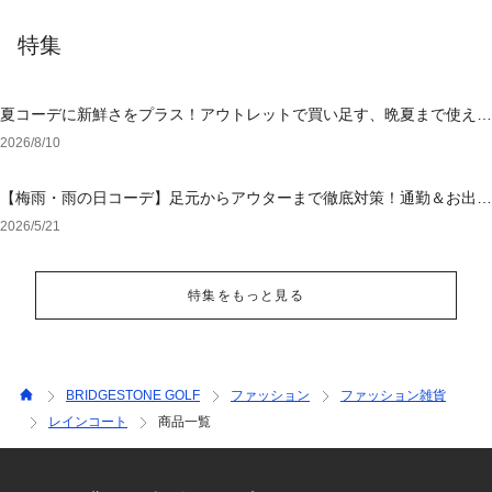
特集
夏コーデに新鮮さをプラス！アウトレットで買い足す、晩夏まで使える
アイテム
2026/8/10
【梅雨・雨の日コーデ】足元からアウターまで徹底対策！通勤＆お出か
けを乗り切る「大人の撥水・ウォッシャブル」特集
2026/5/21
特集をもっと見る
BRIDGESTONE GOLF
ファッション
ファッション雑貨
レインコート
商品一覧