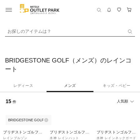
お探しのアイテムは？
BRIDGESTONE GOLF（メンズ）のレインコ
ート
レディース
メンズ
キッズ・ベビー
15
人気順
件
BRIDGESTONE GOLF
ブリヂストンゴルフプ
ブリヂストンゴルフプ
ブリヂストンゴルフプ
ラザ
ラザ
ラザ
レインブルゾン
水神 レインハット
水神 レインネックガード