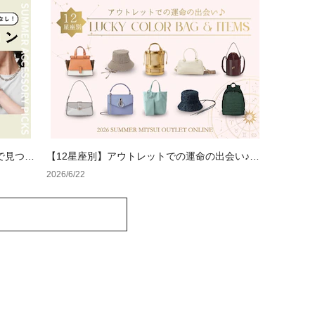
で見つけ
【12星座別】アウトレットでの運命の出会い♪夏
のラッキーカラーバッグ＆小物
2026/6/22