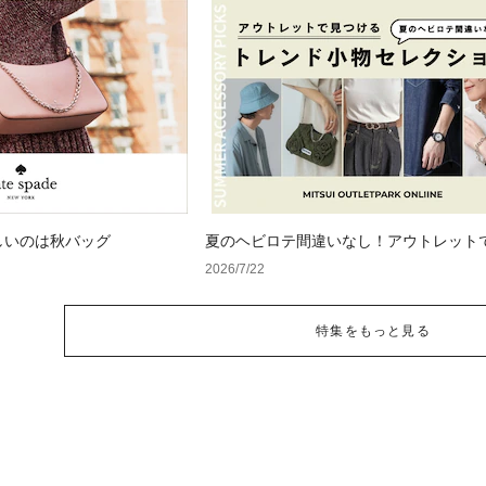
しいのは秋バッグ
夏のヘビロテ間違いなし！アウトレット
るトレンド小物セレクション
2026/7/22
特集をもっと見る